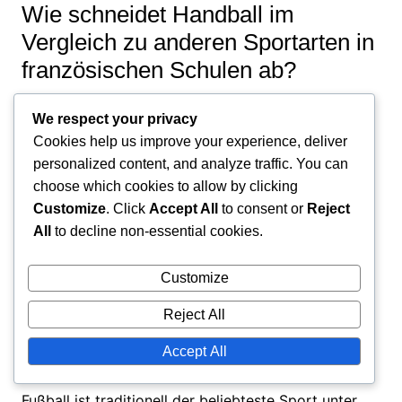
Wie schneidet Handball im
Vergleich zu anderen Sportarten in
französischen Schulen ab?
Handball hat eine bedeutende Präsenz in
We respect your privacy
französischen Schulen, wird jedoch oft von Fußball
Cookies help us improve your experience, deliver
personalized content, and analyze traffic. You can
überschattet, der nach wie vor der dominierende
choose which cookies to allow by clicking
Sport ist. Die Popularität von Handball ist stetig
Customize
. Click
Accept All
to consent or
Reject
gewachsen, insbesondere in Regionen, in denen es
All
to decline non-essential cookies.
starke lokale Vereine und Wettbewerbsangebote
gibt.
Customize
Reject All
Beliebtheit von Handball im Vergleich
Accept All
zu Fußball in Schulen
Fußball ist traditionell der beliebteste Sport unter