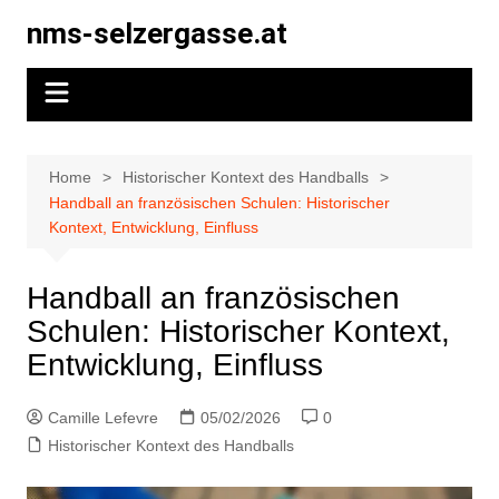
Skip
nms-selzergasse.at
to
content
Home
Historischer Kontext des Handballs
Handball an französischen Schulen: Historischer
Kontext, Entwicklung, Einfluss
Handball an französischen
Schulen: Historischer Kontext,
Entwicklung, Einfluss
Camille Lefevre
05/02/2026
0
Historischer Kontext des Handballs