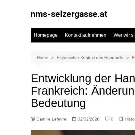
Skip
to
nms-selzergasse.at
content
Homepage
Kontakt aufnehmen
Wer wir s
Home
Historischer Kontext des Handballs
E
Entwicklung der Han
Frankreich: Änderu
Bedeutung
Camille Lefevre
02/02/2026
0
Histo