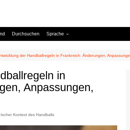
ind
Durchsuchen
Sprache
English (US)
English (GB)
ntwicklung der Handballregeln in Frankreich: Änderungen, Anpassung
English (CA)
dballregeln in
Spanish (ES)
ngen, Anpassungen,
Spanish (MX)
French (FR)
German (DE)
German (AT)
rischer Kontext des Handballs
German (CH)