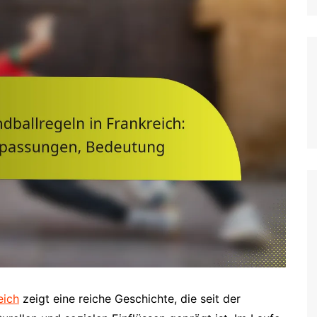
Italian (IT)
Japanese (JP)
Polish (PL)
Dutch (NL)
Swedish (SE)
Danish (DK)
Norwegian (NO)
Finnish (FI)
Czech (CZ)
Romanian (RO)
Portuguese (PT)
Greek (GR)
Bulgarian (BG)
eich
zeigt eine reiche Geschichte, die seit der
Latvian (LV)